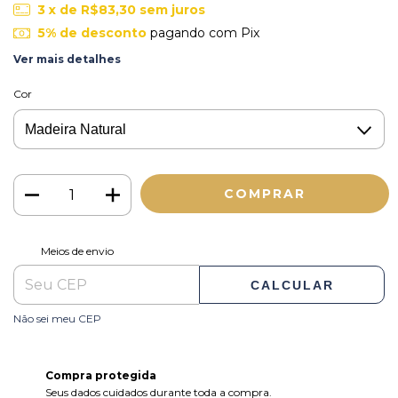
3
x de
R$83,30
sem juros
5% de desconto
pagando com Pix
Ver mais detalhes
Cor
ALTERAR CEP
Entregas para o CEP:
Meios de envio
CALCULAR
Não sei meu CEP
Compra protegida
Seus dados cuidados durante toda a compra.