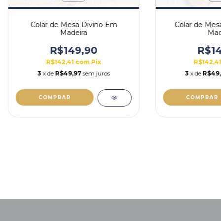
Colar de Mesa Divino Em
Colar de Mes
Madeira
Mad
R$149,90
R$14
R$142,41
com
Pix
R$142,4
3
x de
R$49,97
sem juros
3
x de
R$49
COMPRAR
COMPRAR