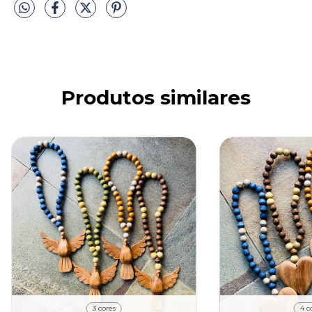
Produtos similares
3 cores
4 c