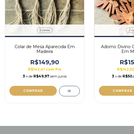
2 cores
2 c
Colar de Mesa Aparecida Em
Adorno Divino 
Madeira
Em Ma
R$149,90
R$15
R$142,41
com
Pix
R$142,5
3
x de
R$49,97
sem juros
3
x de
R$50
COMPRAR
COMPRAR