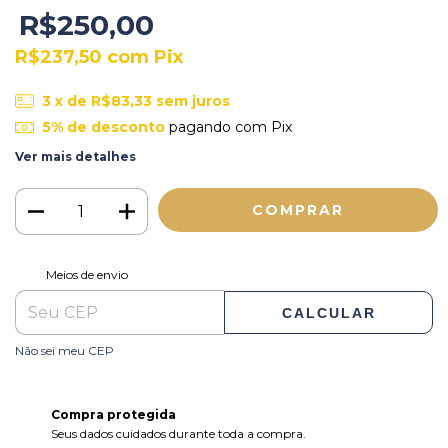
R$250,00
R$237,50
com
Pix
3
x de
R$83,33
sem juros
5% de desconto
pagando com Pix
Ver mais detalhes
ALTERAR CEP
Entregas para o CEP:
Meios de envio
CALCULAR
Não sei meu CEP
Compra protegida
Seus dados cuidados durante toda a compra.