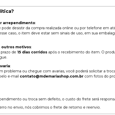
ítica?
or arrependimento
:
pode desistir da compra realizada online ou por telefone em a
sse caso, o item deve estar sem sinais de uso, em sua embala
u outros motivos
:
 prazo de
15 dias corridos
após o recebimento do item. O prod
gue.
varia
:
 problema ou chegue com avarias, você poderá solicitar a troca 
pelo e-mail
contato@mdemariashop.com.br
com fotos do pro
endimento ou troca sem defeito, o custo do frete será responsab
rro no envio, nós cobrimos o frete de retorno e reenvio.