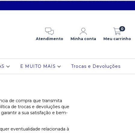
0
Atendimento
Minha conta
Meu carrinho
AS
E MUITO MAIS
Trocas e Devoluções
ncia de compra que transmita
ítica de trocas e devoluções que
garantir a sua satisfação e bem-
quer eventualidade relacionada à