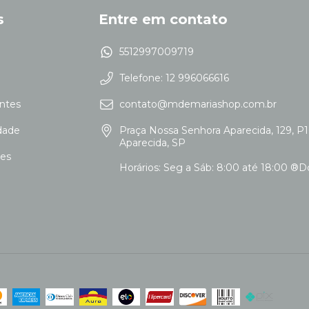
s
Entre em contato
5512997009719
Telefone: 12 996066616
ntes
contato@mdemariashop.com.br
idade
Praça Nossa Senhora Aparecida, 129, P1
Aparecida, SP
ões