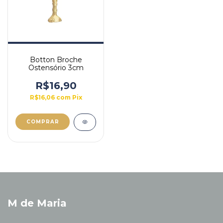
Botton Broche
Ostensório 3cm
R$16,90
R$16,06
com
Pix
M de Maria