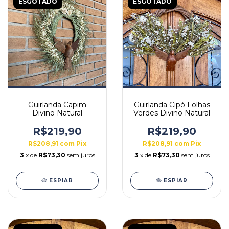
ESGOTADO
ESGOTADO
Guirlanda Capim
Guirlanda Cipó Folhas
Divino Natural
Verdes Divino Natural
R$219,90
R$219,90
R$208,91
com
Pix
R$208,91
com
Pix
3
x de
R$73,30
sem juros
3
x de
R$73,30
sem juros
ESPIAR
ESPIAR