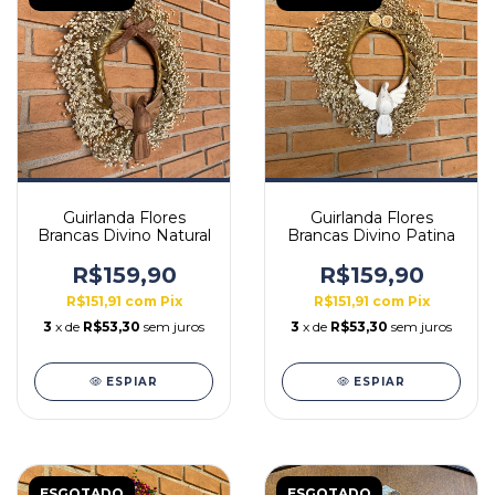
Guirlanda Flores
Guirlanda Flores
Brancas Divino Natural
Brancas Divino Patina
R$159,90
R$159,90
R$151,91
com
Pix
R$151,91
com
Pix
3
x de
R$53,30
sem juros
3
x de
R$53,30
sem juros
ESPIAR
ESPIAR
ESGOTADO
ESGOTADO