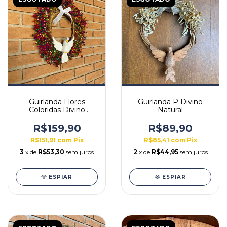
Guirlanda Flores
Guirlanda P Divino
Coloridas Divino
Natural
Branco
R$159,90
R$89,90
R$151,91
com
Pix
R$85,41
com
Pix
3
x de
R$53,30
sem juros
2
x de
R$44,95
sem juros
ESPIAR
ESPIAR