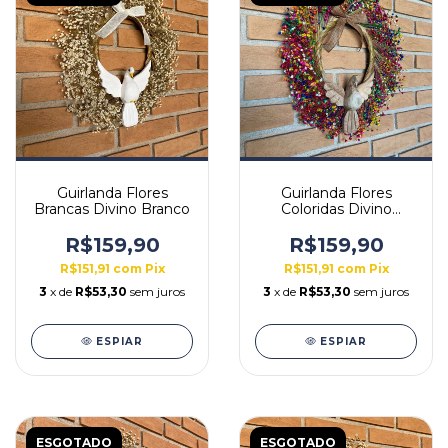
Guirlanda Flores
Guirlanda Flores
Brancas Divino Branco
Coloridas Divino
Natural
R$159,90
R$159,90
R$151,91
com
Pix
R$151,91
com
Pix
3
x de
R$53,30
sem juros
3
x de
R$53,30
sem juros
ESPIAR
ESPIAR
ESGOTADO
ESGOTADO