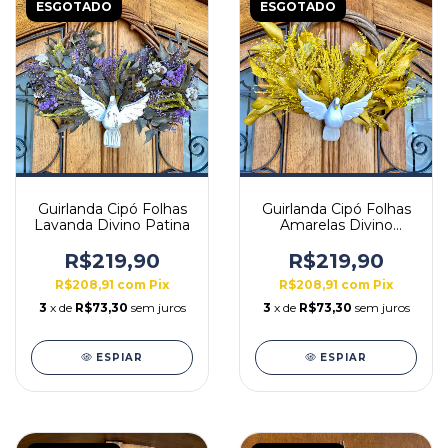
ESGOTADO
ESGOTADO
Guirlanda Cipó Folhas
Guirlanda Cipó Folhas
Lavanda Divino Patina
Amarelas Divino
Branco
R$219,90
R$219,90
R$208,91
com
Pix
R$208,91
com
Pix
3
x de
R$73,30
sem juros
3
x de
R$73,30
sem juros
ESPIAR
ESPIAR