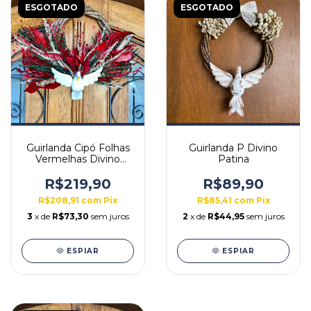
ESGOTADO
ESGOTADO
Guirlanda Cipó Folhas
Guirlanda P Divino
Vermelhas Divino
Patina
Branco
R$219,90
R$89,90
R$208,91
com
Pix
R$85,41
com
Pix
3
x de
R$73,30
sem juros
2
x de
R$44,95
sem juros
ESPIAR
ESPIAR