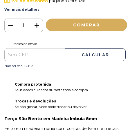
5% de desconto
pagando com Pix
Ver mais detalhes
ALTERAR CEP
Entregas para o CEP:
Meios de envio
CALCULAR
Não sei meu CEP
Compra protegida
Seus dados cuidados durante toda a compra.
Trocas e devoluções
Se não gostar, você pode trocar ou devolver.
Terço São Bento em Madeira Imbuia 8mm
Feito em madeira imbuia com contas de 8mm e metais