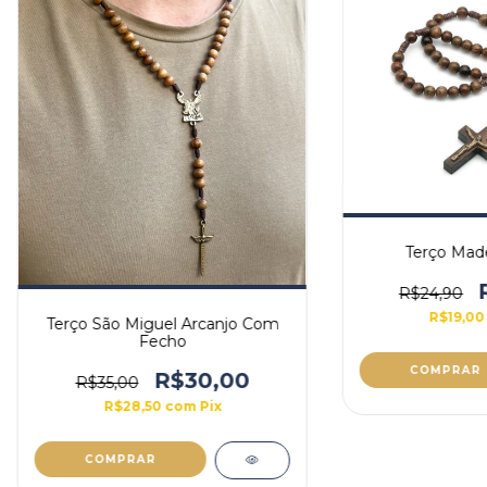
Terço Made
R$24,90
R$19,0
Terço São Miguel Arcanjo Com
Fecho
R$30,00
R$35,00
R$28,50
com
Pix