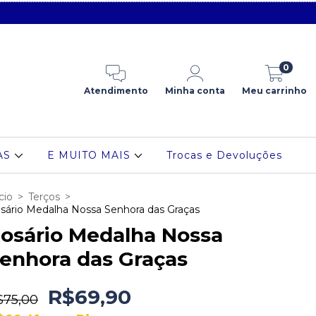
0
Atendimento
Minha conta
Meu carrinho
AS
E MUITO MAIS
Trocas e Devoluções
cio
>
Terços
>
sário Medalha Nossa Senhora das Graças
osário Medalha Nossa
enhora das Graças
R$69,90
$75,00