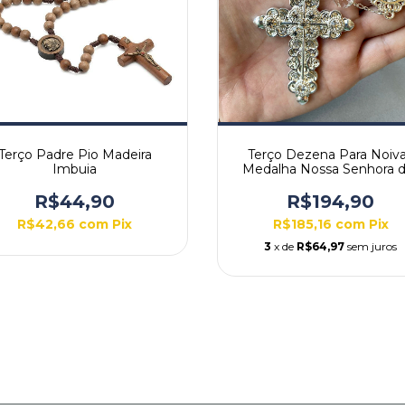
Terço Padre Pio Madeira
Terço Dezena Para Noiv
Imbuia
Medalha Nossa Senhora d
Graças
R$44,90
R$194,90
R$42,66
com
Pix
R$185,16
com
Pix
3
x de
R$64,97
sem juros