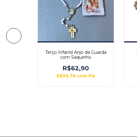
a Senhora
Terço Infantil Anjo da Guarda
 velho
com Saquinho
4,90
R$62,90
Pix
R$59,76
com
Pix