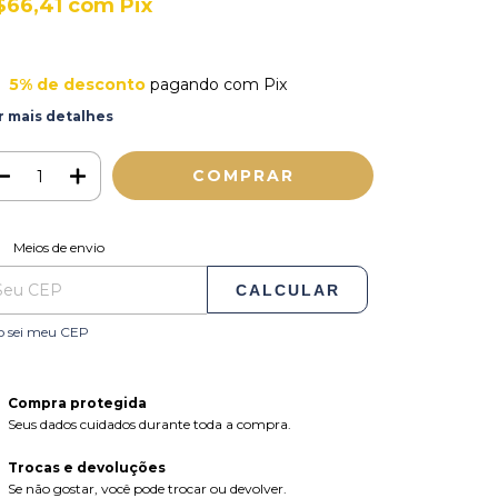
$66,41
com
Pix
5% de desconto
pagando com Pix
r mais detalhes
ALTERAR CEP
regas para o CEP:
Meios de envio
CALCULAR
o sei meu CEP
Compra protegida
Seus dados cuidados durante toda a compra.
Trocas e devoluções
Se não gostar, você pode trocar ou devolver.