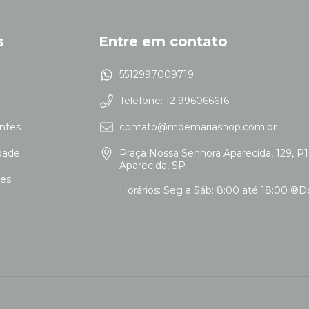
s
Entre em contato
5512997009719
Telefone: 12 996066616
ntes
contato@mdemariashop.com.br
idade
Praça Nossa Senhora Aparecida, 129, P1
Aparecida, SP
ões