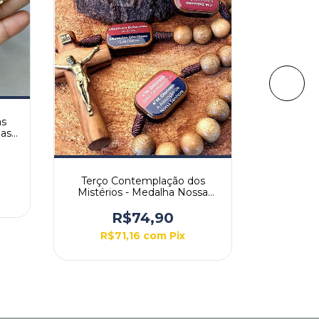
as
Terço 
as
Graça
R$
Terço Contemplação dos
Mistérios - Medalha Nossa
Senhora Aparecida
R$74,90
R$71,16
com
Pix